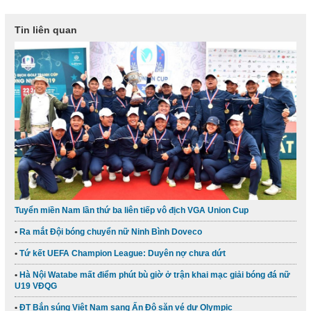
Tin liên quan
Tuyển miền Nam lần thứ ba liên tiếp vô địch VGA Union Cup
Ra mắt Đội bóng chuyển nữ Ninh Bình Doveco
Tứ kết UEFA Champion League: Duyên nợ chưa dứt
Hà Nội Watabe mất điểm phút bù giờ ở trận khai mạc giải bóng đá nữ
U19 VĐQG
ĐT Bắn súng Việt Nam sang Ấn Độ săn vé dự Olympic