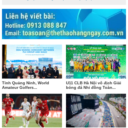
Tỉnh Quảng Ninh, World
U11 CLB Hà Nội vô địch Giải
Amateur Golfers...
bóng đá Nhi đồng Toàn...