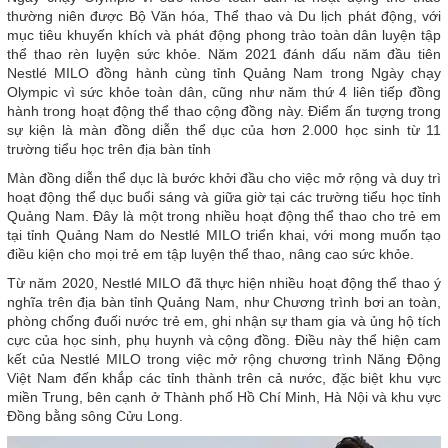
thường niên được Bộ Văn hóa, Thể thao và Du lịch phát động, với
mục tiêu khuyến khích và phát động phong trào toàn dân luyện tập
thể thao rèn luyện sức khỏe. Năm 2021 đánh dấu năm đầu tiên
Nestlé MILO đồng hành cùng tỉnh Quảng Nam trong Ngày chạy
Olympic vì sức khỏe toàn dân, cũng như năm thứ 4 liên tiếp đồng
hành trong hoạt động thể thao cộng đồng này. Điểm ấn tượng trong
sự kiện là màn đồng diễn thể dục của hơn 2.000 học sinh từ 11
trường tiểu học trên địa bàn tỉnh
Màn đồng diễn thể dục là bước khởi đầu cho việc mở rộng và duy trì
hoạt động thể dục buổi sáng và giữa giờ tại các trường tiểu học tỉnh
Quảng Nam. Đây là một trong nhiều hoạt động thể thao cho trẻ em
tại tỉnh Quảng Nam do Nestlé MILO triển khai, với mong muốn tạo
điều kiện cho mọi trẻ em tập luyện thể thao, nâng cao sức khỏe.
Từ năm 2020, Nestlé MILO đã thực hiện nhiều hoạt động thể thao ý
nghĩa trên địa bàn tỉnh Quảng Nam, như Chương trình bơi an toàn,
phòng chống đuối nước trẻ em, ghi nhận sự tham gia và ủng hộ tích
cực của học sinh, phụ huynh và cộng đồng. Điều này thể hiện cam
kết của Nestlé MILO trong việc mở rộng chương trình Năng Động
Việt Nam đến khắp các tỉnh thành trên cả nước, đặc biệt khu vực
miền Trung, bên cạnh ở Thành phố Hồ Chí Minh, Hà Nội và khu vực
Đồng bằng sông Cửu Long.