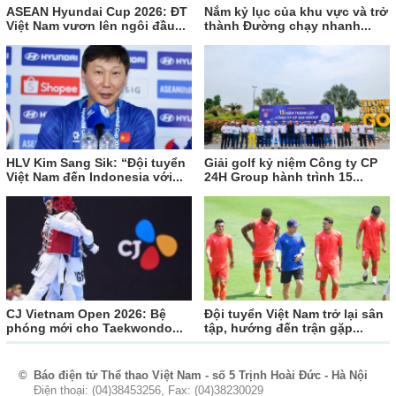
ASEAN Hyundai Cup 2026: ĐT
Nắm kỷ lục của khu vực và trở
Việt Nam vươn lên ngôi đầu...
thành Đường chạy nhanh...
HLV Kim Sang Sik: “Đội tuyển
Giải golf kỷ niệm Công ty CP
Việt Nam đến Indonesia với...
24H Group hành trình 15...
CJ Vietnam Open 2026: Bệ
Đội tuyển Việt Nam trở lại sân
phóng mới cho Taekwondo...
tập, hướng đến trận gặp...
©
Báo điện tử Thể thao Việt Nam - số 5 Trịnh Hoài Đức - Hà Nội
Điện thoại: (04)38453256, Fax: (04)38230029