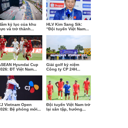
Nắm kỷ lục của khu
HLV Kim Sang Sik:
ực và trở thành...
“Đội tuyển Việt Nam...
ASEAN Hyundai Cup
Giải golf kỷ niệm
026: ĐT Việt Nam...
Công ty CP 24H...
CJ Vietnam Open
Đội tuyển Việt Nam trở
026: Bệ phóng mới...
lại sân tập, hướng...