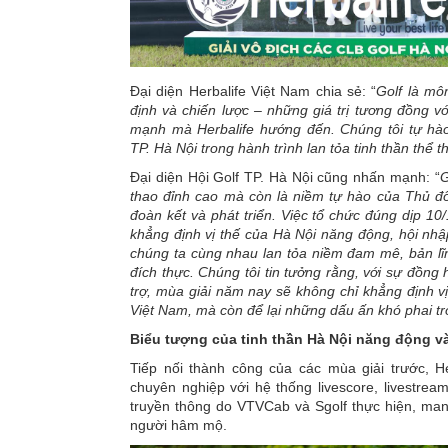
Đại diện Herbalife Việt Nam chia sẻ: “
Golf là mô
định và chiến lược – những giá trị tương đồng vớ
mạnh mà Herbalife hướng đến. Chúng tôi tự hà
TP. Hà Nội trong hành trình lan tỏa tinh thần thể 
Đại diện Hội Golf TP. Hà Nội cũng nhấn mạnh: “
G
thao đỉnh cao mà còn là niềm tự hào của Thủ đô 
đoàn kết và phát triển. Việc tổ chức đúng dịp 10/
khẳng định vị thế của Hà Nội năng động, hội nhập
chúng ta cùng nhau lan tỏa niềm đam mê, bản lĩnh
đích thực. Chúng tôi tin tưởng rằng, với sự đồng 
trợ, mùa giải năm nay sẽ không chỉ khẳng định vị
Việt Nam, mà còn để lại những dấu ấn khó phai t
Biểu tượng của tinh thần Hà Nội năng động v
Tiếp nối thành công của các mùa giải trước, H
chuyên nghiệp với hệ thống livescore, livestrea
truyền thông do VTVCab và Sgolf thực hiện, man
người hâm mộ.