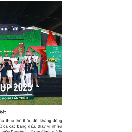
kết
đấu theo thể thức đối kháng đồng
ất cả các bảng đấu, thay vì nhiều
 thức Fourball - được đánh giá là