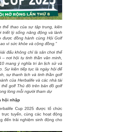
n thể thao của sự tập trung, kiên
i triết lý sống năng động và lành
o được đồng hành cùng Hội Golf
thao vì sức khỏe và cộng đồng.”
iải đấu không chỉ là sân chơi thể
– nơi hội tụ tinh thần văn minh,
10 mang ý nghĩa tri ân lịch sử và
. Sự kiện tiếp tục là ngày hội để
, sự thanh lịch và tinh thần golf
hành của Herbalife và các nhà tài
 thế golf Thủ đô trên bản đồ golf
rong lòng mỗi người tham dự
à hội nhập
erbalife Cup 2025 được tổ chức
m trực tuyến, cùng các hoạt động
g đến trải nghiệm sinh động cho