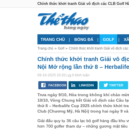
Chính thức khởi tranh Giải vô địch các CLB Golf H
TRANG CHỦ
BÓNG ĐÁ
GOLF
XÃ
Trang chủ
Golf
Chính thức khởi tranh Giải vô địch cá
Chính thức khởi tranh Giải vô đị
Nội Mở rộng lần thứ 8 – Herbalif
|
09-10-2025 20:20
0 bình luận
FACEBOOK
LINKEDIN
TWITTER
Trưa ngày 9/10, Hòa trong không khí chào m
10/10, Vòng Chung kết Giải vô địch các Câu lạ
thứ 8 – Herbalife Cup 2025 chính thức khởi tra
Club (Chương Mỹ, Hà Nội) trong hai ngày 9 và
Giải đấu quy tụ 36 câu lạc bộ golf hàng đầu khu v
hơn 700 golfer tham dự – những gương mặt tiêu b