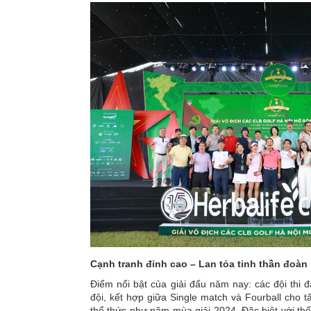
Cạnh tranh đỉnh cao – Lan tỏa tinh thần đoàn 
Điểm nổi bật của giải đấu năm nay: các đội thi 
đội, kết hợp giữa Single match và Fourball cho t
thể thức như năm mùa giải 2024. Đặc biệt với thể