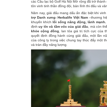
các Câu lạc bộ Golf Hà Nội Mở rộng đã trở thành
tôn vinh tinh thần đồng đội, bản lĩnh thi đấu và v
Năm nay, giải đấu mang dấu ấn đặc biệt khi vin
trợ Danh xưng-
Herbalife Việt Nam
–thương hiệ
khuyến khích
lối sống năng động, lành mạnh
định
uy tín và tầm vóc của giải đấu
, mà còn th
khỏe cộng đồng
, lan tỏa giá trị tích cực của t
quyết định đồng hành cùng giải đấu, một lần n
của công ty trong việc chung tay thúc đẩy một 
và tràn đầy năng lượng.