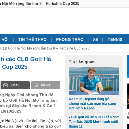
à Nội Mở rộng lần thứ 8 – Herbalife Cup 2025
 HỘI
TIN THỂ THAO
PHONG TRÀO
XE
TENNIS
c CLB Golf Hà Nội Mở rộng lần thứ 8 – Herbalife Cup 2025
ch các CLB Golf Hà
Tin liên quan
e Cup 2025
EMAIL
PRINT
ừng Ngày Giải phóng Thủ đô
Rasmus Hojlund tăng giá
c bộ Golf Hà Nội Mở rộng lần
chóng mặt sau màn tỏa sáng
nh tại Skylake Resort & Golf
rực rỡ ở Napoli
 10/10/2025.
Giải golf vô địch CLB sân golf
W
ực Hà Nội và các tỉnh lân cận, với
Tam Đảo 2025 khởi tranh cuối
iểu đại diện cho phong trào golf
tháng 11