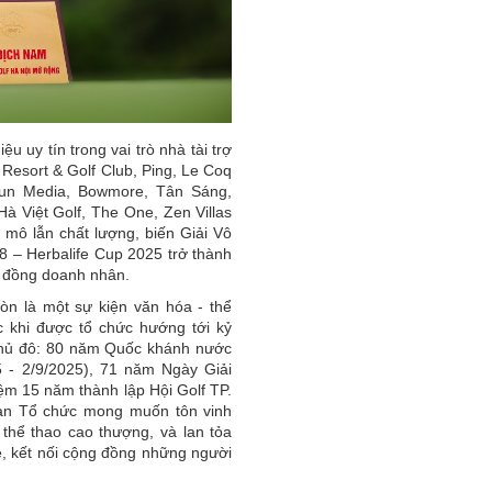
 uy tín trong vai trò nhà tài trợ
Resort & Golf Club, Ping, Le Coq
dsun Media, Bowmore, Tân Sáng,
à Việt Golf, The One, Zen Villas
 mô lẫn chất lượng, biến Giải Vô
8 – Herbalife Cup 2025 trở thành
g đồng doanh nhân.
còn là một sự kiện văn hóa - thể
c khi được tổ chức hướng tới kỷ
Thủ đô: 80 năm Quốc khánh nước
 - 2/9/2025), 71 năm Ngày Giải
ệm 15 năm thành lập Hội Golf TP.
Ban Tổ chức mong muốn tôn vinh
 thể thao cao thượng, và lan tỏa
, kết nối cộng đồng những người