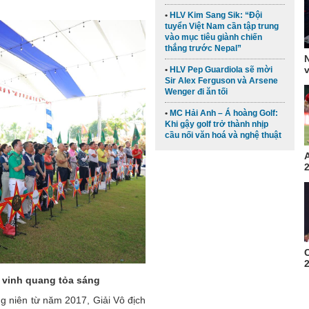
HLV Kim Sang Sik: “Đội
tuyển Việt Nam cần tập trung
vào mục tiêu giành chiến
thắng trước Nepal”
v
HLV Pep Guardiola sẽ mời
Sir Alex Ferguson và Arsene
Wenger đi ăn tối
MC Hải Anh – Á hoàng Golf:
Khi gậy golf trở thành nhịp
cầu nối văn hoá và nghệ thuật
2
2
, vinh quang tỏa sáng
g niên từ năm 2017, Giải Vô địch