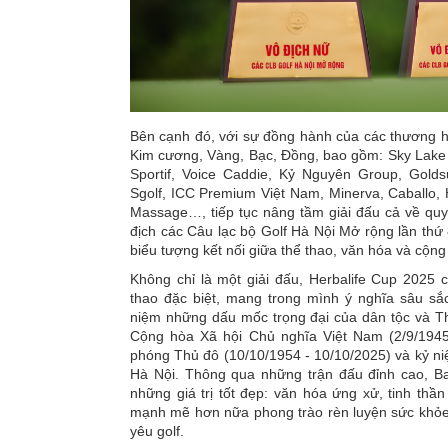
Bên cạnh đó, với sự đồng hành của các thương hiệu
Kim cương, Vàng, Bạc, Đồng, bao gồm: Sky Lake 
Sportif, Voice Caddie, Kỷ Nguyên Group, Gol
Sgolf, ICC Premium Việt Nam, Minerva, Caballo, H
Massage…, tiếp tục nâng tầm giải đấu cả về quy
địch các Câu lạc bộ Golf Hà Nội Mở rộng lần thứ 
biểu tượng kết nối giữa thể thao, văn hóa và cộn
Không chỉ là một giải đấu, Herbalife Cup 2025 
thao đặc biệt, mang trong mình ý nghĩa sâu sắ
niệm những dấu mốc trọng đại của dân tộc và 
Cộng hòa Xã hội Chủ nghĩa Việt Nam (2/9/1945
phóng Thủ đô (10/10/1954 - 10/10/2025) và kỷ ni
Hà Nội. Thông qua những trận đấu đỉnh cao, 
những giá trị tốt đẹp: văn hóa ứng xử, tinh thần
mạnh mẽ hơn nữa phong trào rèn luyện sức khỏe
yêu golf.