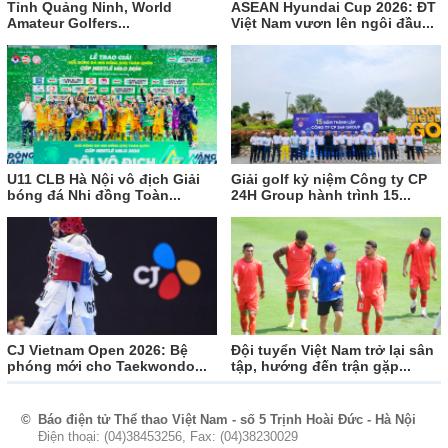
Tỉnh Quảng Ninh, World
ASEAN Hyundai Cup 2026: ĐT
Amateur Golfers...
Việt Nam vươn lên ngôi đầu...
U11 CLB Hà Nội vô địch Giải
Giải golf kỷ niệm Công ty CP
bóng đá Nhi đồng Toàn...
24H Group hành trình 15...
CJ Vietnam Open 2026: Bệ
Đội tuyển Việt Nam trở lại sân
phóng mới cho Taekwondo...
tập, hướng đến trận gặp...
©
Báo điện tử Thể thao Việt Nam - số 5 Trịnh Hoài Đức - Hà Nội
Điện thoại: (04)38453256, Fax: (04)38230029