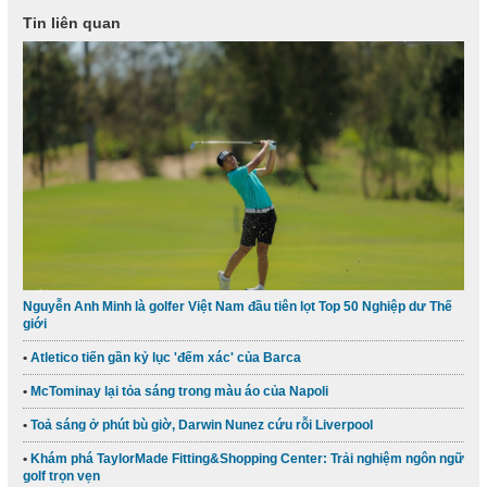
Tin liên quan
Nguyễn Anh Minh là golfer Việt Nam đầu tiên lọt Top 50 Nghiệp dư Thế
giới
Atletico tiến gần kỷ lục 'đếm xác' của Barca
McTominay lại tỏa sáng trong màu áo của Napoli
Toả sáng ở phút bù giờ, Darwin Nunez cứu rỗi Liverpool
Khám phá TaylorMade Fitting&Shopping Center: Trải nghiệm ngôn ngữ
golf trọn vẹn