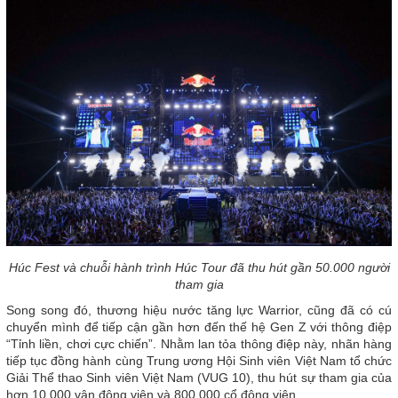
Húc Fest và chuỗi hành trình Húc Tour đã thu hút gần 50.000 người
tham gia
Song song đó, thương hiệu nước tăng lực Warrior, cũng đã có cú
chuyển mình để tiếp cận gần hơn đến thế hệ Gen Z với thông điệp
“Tỉnh liền, chơi cực chiến”. Nhằm lan tỏa thông điệp này, nhãn hàng
tiếp tục đồng hành cùng Trung ương Hội Sinh viên Việt Nam tổ chức
Giải Thể thao Sinh viên Việt Nam (VUG 10), thu hút sự tham gia của
hơn 10.000 vận động viên và 800.000 cổ động viên.