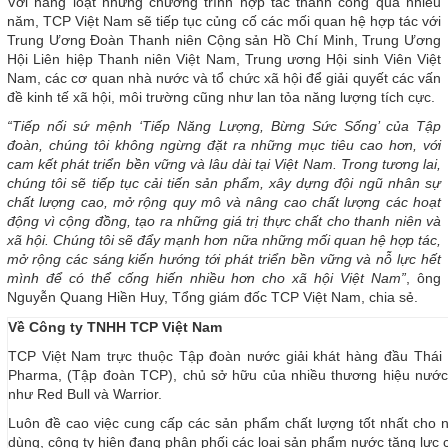
Với hàng loạt những chương trình hợp tác thành công qua nhiều
năm, TCP Việt Nam sẽ tiếp tục củng cố các mối quan hệ hợp tác với
Trung Ương Đoàn Thanh niên Cộng sản Hồ Chí Minh, Trung Ương
Hội Liên hiệp Thanh niên Việt Nam, Trung ương Hội sinh Viên Việt
Nam, các cơ quan nhà nước và tổ chức xã hội để giải quyết các vấn
đề kinh tế xã hội, môi trường cũng như lan tỏa năng lượng tích cực.
“Tiếp nối sứ mệnh ‘Tiếp Năng Lượng, Bừng Sức Sống’ của Tập
đoàn, chúng tôi không ngừng đặt ra những mục tiêu cao hơn, với
cam kết phát triển bền vững và lâu dài tại Việt Nam. Trong tương lai,
chúng tôi sẽ tiếp tục cải tiến sản phẩm, xây dựng đội ngũ nhân sự
chất lượng cao, mở rộng quy mô và nâng cao chất lượng các hoạt
động vì cộng đồng, tạo ra những giá trị thực chất cho thanh niên và
xã hội. Chúng tôi sẽ đẩy mạnh hơn nữa những mối quan hệ hợp tác,
mở rộng các sáng kiến hướng tới phát triển bền vững và nỗ lực hết
mình để có thể cống hiến nhiều hơn cho xã hội Việt Nam”
, ông
Nguyễn Quang Hiền Huy, Tổng giám đốc TCP Việt Nam, chia sẻ.
Về Công ty TNHH TCP Việt Nam
TCP Việt Nam trực thuộc Tập đoàn nước giải khát hàng đầu Thái 
Pharma, (Tập đoàn TCP), chủ sở hữu của nhiều thương hiệu nước
như Red Bull và Warrior.
Luôn đề cao việc cung cấp các sản phẩm chất lượng tốt nhất cho n
dùng, công ty hiện đang phân phối các loại sản phẩm nước tăng lực 