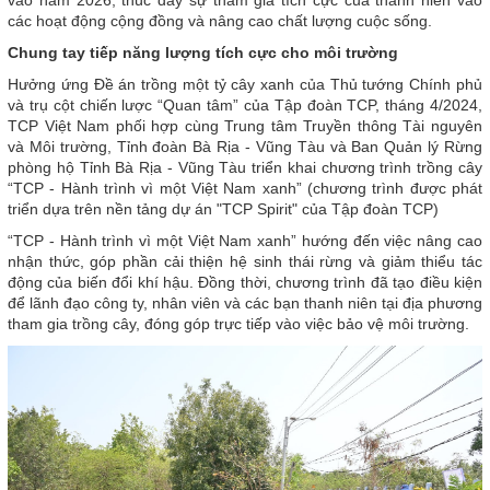
các hoạt động cộng đồng và nâng cao chất lượng cuộc sống.
Chung tay tiếp năng lượng tích cực cho môi trường
Hưởng ứng Đề án trồng một tỷ cây xanh của Thủ tướng Chính phủ
và trụ cột chiến lược “Quan tâm” của Tập đoàn TCP, tháng 4/2024,
TCP Việt Nam phối hợp cùng Trung tâm Truyền thông Tài nguyên
và Môi trường, Tỉnh đoàn Bà Rịa - Vũng Tàu và Ban Quản lý Rừng
phòng hộ Tỉnh Bà Rịa - Vũng Tàu triển khai chương trình trồng cây
“TCP - Hành trình vì một Việt Nam xanh” (chương trình được phát
triển dựa trên nền tảng dự án "TCP Spirit" của Tập đoàn TCP)
“TCP - Hành trình vì một Việt Nam xanh” hướng đến việc nâng cao
nhận thức, góp phần cải thiện hệ sinh thái rừng và giảm thiểu tác
động của biến đổi khí hậu. Đồng thời, chương trình đã tạo điều kiện
để lãnh đạo công ty, nhân viên và các bạn thanh niên tại địa phương
tham gia trồng cây, đóng góp trực tiếp vào việc bảo vệ môi trường.