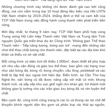
Những chương trình này không chỉ được đánh giá cao bởi cộng
đồng, mà còn nằm trong top 10 hoạt động tiêu biểu của Hội LHTN
Việt Nam nhiệm kỳ 2019–2024, khẳng định vị thế và cam kết của
TCP Việt Nam trong việc đồng hành cùng thanh niên phát triển bền
vững.
Mới đây nhất, từ tháng 9 năm nay, TCP Việt Nam phối hợp cùng
Trung ương Hội Liên hiệp Thanh niên Việt Nam và Trung tâm Tình
nguyện Quốc gia triển khai dự án Công trình “Không gian Thể thao
Thanh niên - Tiếp năng lượng, bừng sức trẻ”, mang đến những sân
chơi thể thao chất lượng cho thanh niên, đặc biệt tại các địa bàn khó
khăn và thiếu cơ sở vật chất.
Mỗi công trình có diện tích tối thiểu 1.000m², được thiết kế phù hợp
với nhu cầu vận động và giao lưu thể thao, bao gồm các hạng mục
như sân bóng đá, bóng rổ, bóng chuyền, cầu lông, pickleball và các
thiết bị tập thể dục ngoài trời hiện đại. Điển hình, tại Cần Thơ hay
Nghệ An, sân bóng cũ đã được nâng cấp với mặt cỏ mới, khung
thành mới, và sắp xếp khu vực ghế ngồi cho khán giả, trở thành một
không gian lý tưởng cho các trận giao lưu bóng đá và rèn luyện thể
chất.
Bên cạnh đó, công trình cũng trang bị các tủ và thùng rác tái chế để
khuyến khích người dân thu gom và phân loại rác thải tại nguồn,