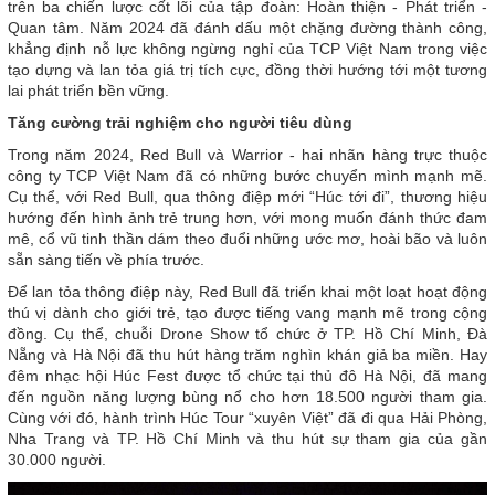
trên ba chiến lược cốt lõi của tập đoàn: Hoàn thiện - Phát triển -
Quan tâm. Năm 2024 đã đánh dấu một chặng đường thành công,
khẳng định nỗ lực không ngừng nghỉ của TCP Việt Nam trong việc
tạo dựng và lan tỏa giá trị tích cực, đồng thời hướng tới một tương
lai phát triển bền vững.
Tăng cường trải nghiệm cho người tiêu dùng
Trong năm 2024, Red Bull và Warrior - hai nhãn hàng trực thuộc
công ty TCP Việt Nam đã có những bước chuyển mình mạnh mẽ.
Cụ thể, với Red Bull, qua thông điệp mới “Húc tới đi”, thương hiệu
hướng đến hình ảnh trẻ trung hơn, với mong muốn đánh thức đam
mê, cổ vũ tinh thần dám theo đuổi những ước mơ, hoài bão và luôn
sẵn sàng tiến về phía trước.
Để lan tỏa thông điệp này, Red Bull đã triển khai một loạt hoạt động
thú vị dành cho giới trẻ, tạo được tiếng vang mạnh mẽ trong cộng
đồng. Cụ thể, chuỗi Drone Show tổ chức ở TP. Hồ Chí Minh, Đà
Nẵng và Hà Nội đã thu hút hàng trăm nghìn khán giả ba miền. Hay
đêm nhạc hội Húc Fest được tổ chức tại thủ đô Hà Nội, đã mang
đến nguồn năng lượng bùng nổ cho hơn 18.500 người tham gia.
Cùng với đó, hành trình Húc Tour “xuyên Việt” đã đi qua Hải Phòng,
Nha Trang và TP. Hồ Chí Minh và thu hút sự tham gia của gần
30.000 người.