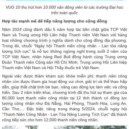
VUG 10 thu hút hơn 10.000 vận động viên từ các trường Đại học
trên toàn quốc
Hợp tác mạnh mẽ để tiếp năng lượng cho cộng đồng
Năm 2024 cũng đánh dấu 5 năm hợp tác bền chặt giữa TCP Việt
Nam và Trung ương Hội Liên hiệp Thanh niên Việt Nam với hàng
loạt những chương trình ý nghĩa dành cho cộng đồng địa phương.
Trong đó, chuỗi “Ngày hội Thanh niên công nhân - Lan tỏa năng
lượng tích cực” là nỗ lực không ngừng nghỉ trong suốt 2 năm của
TCP Việt Nam, nhãn hàng Red Bull đồng hành cùng Trung ương
Đoàn Thanh niên Cộng sản Hồ Chí Minh, Trung ương Hội Liên hiệp
Thanh niên Việt Nam và Hội Thầy thuốc trẻ Việt Nam.
Ngoài việc được thăm khám sức khỏe miễn phí, thanh niên công
nhân còn được tham gia hoạt động vui chơi, giải trí và thể thao hấp
dẫn, giúp thắt chặt tình bè bạn, nâng cao động lực làm việc và cống
hiến. Sau 2 năm triển khai, chương trình đã thu hút sự tham gia của
80,000 lượt thanh niên công nhân tại 12 tỉnh thành có đông lực
lượng công nhân như Đà Nẵng, Hải Phòng, Thanh Hóa, Long An,
Cần Thơ,… Đặc biệt, riêng trong tháng 5/2024, chuỗi ngày hội
"Thanh Niên Công Nhân - Lan Tỏa Năng Lượng Tích Cực" đã thành
công tiếp sức cho hơn 12,000 thanh niên công nhân.