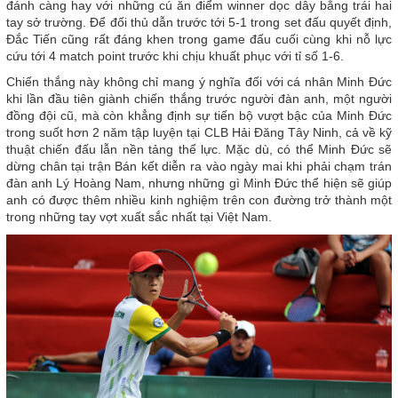
đánh càng hay với những cú ăn điểm winner dọc dây bằng trái hai
tay sở trường. Để đối thủ dẫn trước tới 5-1 trong set đấu quyết định,
Đắc Tiến cũng rất đáng khen trong game đấu cuối cùng khi nỗ lực
cứu tới 4 match point trước khi chịu khuất phục với tỉ số 1-6.
Chiến thắng này không chỉ mang ý nghĩa đối với cá nhân Minh Đức
khi lần đầu tiên giành chiến thắng trước người đàn anh, một người
đồng đội cũ, mà còn khẳng định sự tiến bộ vượt bậc của Minh Đức
trong suốt hơn 2 năm tập luyện tại CLB Hải Đăng Tây Ninh, cả về kỹ
thuật chiến đấu lẫn nền tảng thể lực. Mặc dù, có thể Minh Đức sẽ
dừng chân tại trận Bán kết diễn ra vào ngày mai khi phải chạm trán
đàn anh Lý Hoàng Nam, nhưng những gì Minh Đức thể hiện sẽ giúp
anh có được thêm nhiều kinh nghiệm trên con đường trở thành một
trong những tay vợt xuất sắc nhất tại Việt Nam.