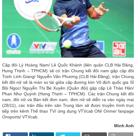
Cặp đôi Lý Hoàng Nam/ Lê Quốc Khánh (liên quân CLB Hải Đăng,
Hưng Thịnh – TPHCM) sẽ có trận Chung kết đôi nam gặp cặp đôi
Trịnh Linh Giang/ Nguyễn Văn Phương (CLB Hải Đăng); trận Chung
kết đôi nữ sẽ là màn so tài giữa cặp đương kim Vô địch quốc gia Sĩ
Bội Ngọc/ Nguyễn Thị Bé Xuyên (Quân đội) gặp cặp Lê Thảo Hân/
Phan Như Quỳnh (Hưng Thịnh – TPHCM). Các trận Chung kết đôi
nam, đôi nữ và Bán kết đơn nam, đơn nữ sẽ diễn ra vào ngày mai
(28/11), các trận đấu trên sân Trung tâm sẽ được truyền hình trực
tiếp trên kênh Thể thao TV/ ứng dụng VTVcab ON/ Onme/ fanpage
Onsports/ VTVcab.
Minh Anh