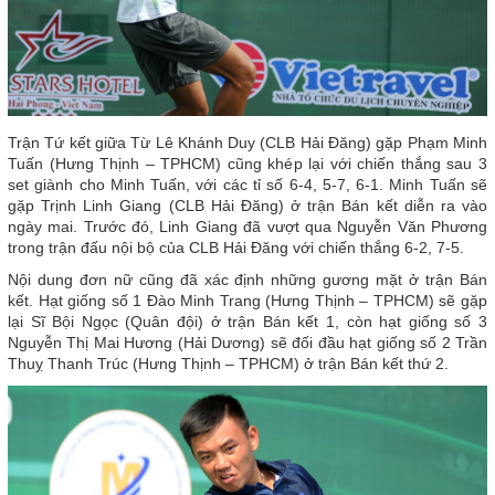
Trận Tứ kết giữa Từ Lê Khánh Duy (CLB Hải Đăng) gặp Phạm Minh
Tuấn (Hưng Thịnh – TPHCM) cũng khép lại với chiến thắng sau 3
set giành cho Minh Tuấn, với các tỉ số 6-4, 5-7, 6-1. Minh Tuấn sẽ
gặp Trịnh Linh Giang (CLB Hải Đăng) ở trận Bán kết diễn ra vào
ngày mai. Trước đó, Linh Giang đã vượt qua Nguyễn Văn Phương
trong trận đấu nội bộ của CLB Hải Đăng với chiến thắng 6-2, 7-5.
Nội dung đơn nữ cũng đã xác định những gương mặt ở trận Bán
kết. Hạt giống số 1 Đào Minh Trang (Hưng Thịnh – TPHCM) sẽ gặp
lại Sĩ Bội Ngọc (Quân đội) ở trận Bán kết 1, còn hạt giống số 3
Nguyễn Thị Mai Hương (Hải Dương) sẽ đối đầu hạt giống số 2 Trần
Thuỵ Thanh Trúc (Hưng Thịnh – TPHCM) ở trận Bán kết thứ 2.