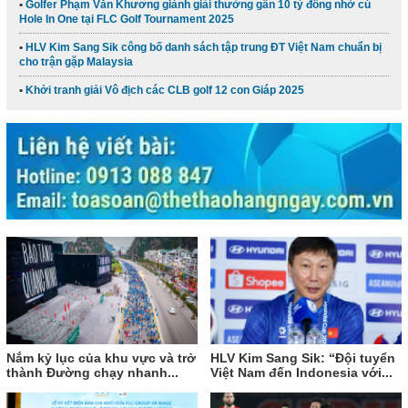
Golfer Phạm Văn Khương giành giải thưởng gần 10 tỷ đồng nhờ cú
Hole In One tại FLC Golf Tournament 2025
HLV Kim Sang Sik công bố danh sách tập trung ĐT Việt Nam chuẩn bị
cho trận gặp Malaysia
Khởi tranh giải Vô địch các CLB golf 12 con Giáp 2025
Nắm kỷ lục của khu vực và trở
HLV Kim Sang Sik: “Đội tuyển
thành Đường chạy nhanh...
Việt Nam đến Indonesia với...