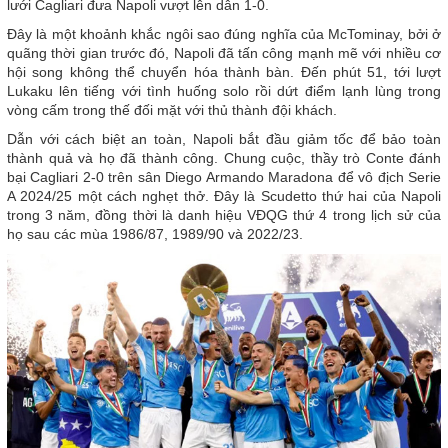
lưới Cagliari đưa Napoli vượt lên dẫn 1-0.
Đây là một khoảnh khắc ngôi sao đúng nghĩa của McTominay, bởi ở
quãng thời gian trước đó, Napoli đã tấn công mạnh mẽ với nhiều cơ
hội song không thể chuyển hóa thành bàn. Đến phút 51, tới lượt
Lukaku lên tiếng với tình huống solo rồi dứt điểm lạnh lùng trong
vòng cấm trong thế đối mặt với thủ thành đội khách.
Dẫn với cách biệt an toàn, Napoli bắt đầu giảm tốc để bảo toàn
thành quả và họ đã thành công. Chung cuộc, thầy trò Conte đánh
bại Cagliari 2-0 trên sân Diego Armando Maradona để vô địch Serie
A 2024/25 một cách nghẹt thở. Đây là Scudetto thứ hai của Napoli
trong 3 năm, đồng thời là danh hiệu VĐQG thứ 4 trong lịch sử của
họ sau các mùa 1986/87, 1989/90 và 2022/23.