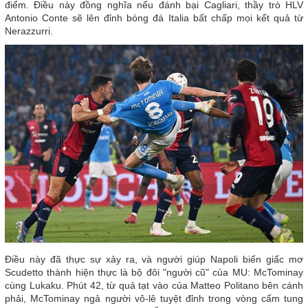
điểm. Điều này đồng nghĩa nếu đánh bại Cagliari, thầy trò HLV
Antonio Conte sẽ lên đỉnh bóng đá Italia bất chấp mọi kết quả từ
Nerazzurri.
Điều này đã thực sự xảy ra, và người giúp Napoli biến giấc mơ
Scudetto thành hiện thực là bộ đôi "người cũ" của MU: McTominay
cùng Lukaku. Phút 42, từ quả tạt vào của Matteo Politano bên cánh
phải, McTominay ngả người vô-lê tuyệt đỉnh trong vòng cấm tung