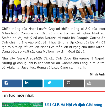
Chiến thắng của Napoli trước Cagliari khiến thắng lợi 2-0 của Inter
Milan trước Como ở trận đấu cùng giờ trở nên vô nghĩa. Phút 20,
Stefan de Vrij mở tỷ số cho Nerazzurri trước khi Joaquin Correa ấn
định chiến thắng vào phút 51. Thực tế, pha lập công của De Vrij đã
tạo ra sức ép rất lớn lên Napoli và thắp lên hi vọng cho Inter Milan.
Đáng tiếc, sự xuất sắc của McTominay định đoạt tất cả.
Như vậy, Serie A 2024/25 đã xác định được tân vương là Napoli.
Những gì còn lại chỉ là các tấm vé dự Champions League mùa tới,
với Atalanta, Juventus, Roma và Lazio đang cạnh tranh.
Minh Anh
Tin tức mới nhất
U11 CLB Hà Nội vô địch Giải bóng