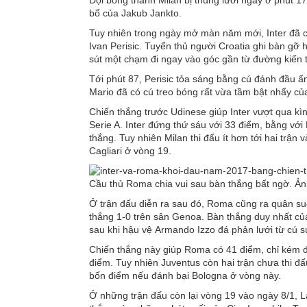
bổ của Jakub Jankto.
Tuy nhiên trong ngày mở màn năm mới, Inter đã c
Ivan Perisic. Tuyển thủ người Croatia ghi bàn gỡ h
sút một chạm đi ngay vào góc gần từ đường kiến t
Tới phút 87, Perisic tỏa sáng bằng cú đánh đầu ấn
Mario đã có cú treo bóng rất vừa tầm bật nhẩy của
Chiến thắng trước Udinese giúp Inter vượt qua kì
Serie A. Inter đứng thứ sáu với 33 điểm, bằng vớ
thắng. Tuy nhiên Milan thi đấu ít hơn tới hai trận
Cagliari ở vòng 19.
Cầu thủ Roma chia vui sau bàn thắng bất ngờ. Ả
Ở trận đấu diễn ra sau đó, Roma cũng ra quân su
thắng 1-0 trên sân Genoa. Bàn thắng duy nhất củ
sau khi hậu vệ Armando Izzo đá phản lưới từ cú s
Chiến thắng này giúp Roma có 41 điểm, chỉ kém 
điểm. Tuy nhiên Juventus còn hai trận chưa thi đấ
bốn điểm nếu đánh bại Bologna ở vòng này.
Ở những trận đấu còn lại vòng 19 vào ngày 8/1, 