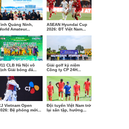
Tỉnh Quảng Ninh,
ASEAN Hyundai Cup
orld Amateur...
2026: ĐT Việt Nam...
U11 CLB Hà Nội vô
Giải golf kỷ niệm
ịch Giải bóng đá...
Công ty CP 24H...
CJ Vietnam Open
Đội tuyển Việt Nam trở
026: Bệ phóng mới...
lại sân tập, hướng...