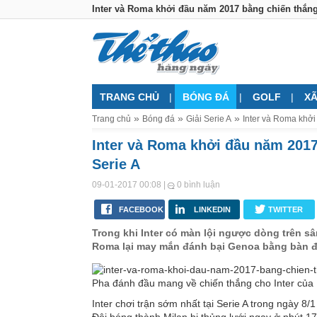
Inter và Roma khởi đầu năm 2017 bằng chiến thắng 
TRANG CHỦ
BÓNG ĐÁ
GOLF
XÃ
Trang chủ
Bóng đá
Giải Serie A
Inter và Roma khởi
Inter và Roma khởi đầu năm 2017
Serie A
|
09-01-2017 00:08
0 bình luận
FACEBOOK
LINKEDIN
TWITTER
Trong khi Inter có màn lội ngược dòng trên sân
Roma lại may mắn đánh bại Genoa bằng bàn đ
Pha đánh đầu mang về chiến thắng cho Inter của 
Inter chơi trận sớm nhất tại Serie A trong ngày 8/
Đội bóng thành Milan bị thủng lưới ngay ở phút 