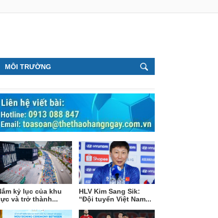
MÔI TRƯỜNG
Nắm kỷ lục của khu
HLV Kim Sang Sik:
ực và trở thành...
“Đội tuyển Việt Nam...