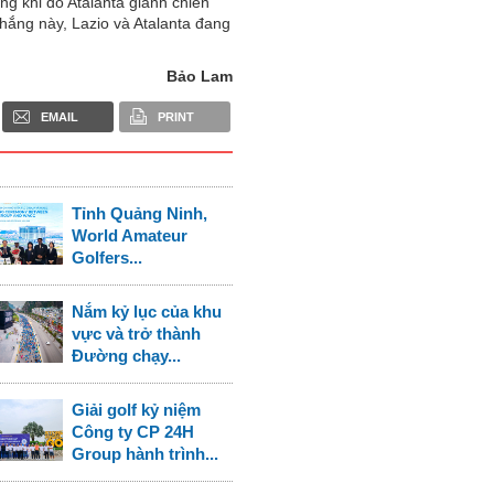
ng khi đó Atalanta giành chiến
hắng này, Lazio và Atalanta đang
Bảo Lam
EMAIL
PRINT
Tỉnh Quảng Ninh,
World Amateur
Golfers...
Nắm kỷ lục của khu
vực và trở thành
Đường chạy...
Giải golf kỷ niệm
Công ty CP 24H
Group hành trình...