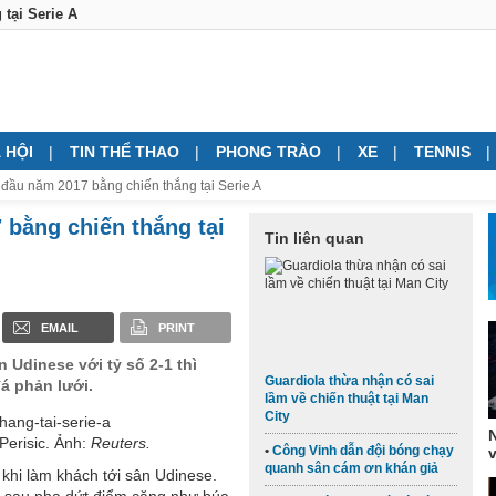
tại Serie A
 HỘI
TIN THỂ THAO
PHONG TRÀO
XE
TENNIS
 đầu năm 2017 bằng chiến thắng tại Serie A
 bằng chiến thắng tại
Tin liên quan
EMAIL
PRINT
 Udinese với tỷ số 2-1 thì
Guardiola thừa nhận có sai
á phản lưới.
lầm về chiến thuật tại Man
City
Perisic. Ảnh:
​Reuters.
Công Vinh dẫn đội bóng chạy
v
quanh sân cám ơn khán giả
1 khi làm khách tới sân Udinese.
17 sau pha dứt điểm căng như búa