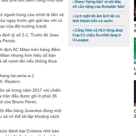
Owen 'hứng bão' vì nói đùa
về cân nặng của Ronaldo 'béo'
ó người hùng của mình là tiền vệ
Lịch nghỉ tết âm lịch tất cả
òa ngay trước giờ giải lao với cú
tỉnh thành trên cả nước
ạo của đội trưởng Icardi.
Công Vinh và HLV từng đoạt
W
 định tỷ số 2-1. Trước đó Joao
Cup C1 châu Âu trình làng ở
V-League
 Perisic.
nh địch AC Milan trên bảng điểm
i Milan nhưng hơn hiệu số bàn
 và sẽ vươn lên nếu không thua
đ
nh:
Reuters.
ôn sẻ trong năm 2017 với chiến
a trận đấu được ghi ở phút 36
út của Bruno Peres.
đội đầu bảng Juventus đúng một
2
u và có thể tái lập khoảng cách
Lazio đánh bại Crotone nhờ bàn