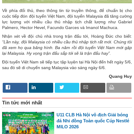
Về phía đối thủ, theo thông tin từ truyền thông, để chuẩn bị cho
cuộc tiếp đón đội tuyển Việt Nam, đội tuyển Malaysia đã tăng cường
lực lượng với nhiều cầu thủ nhập tịch chất lượng như Gabriel
Palmero, Hector Hevel, Facundo Garces và Imanol Machuca.
Nhận xét về đội chủ nhà trong trận đấu tới, Hoàng Đức cho biết:
“Lần này, đội Malaysia có nhiều cầu thủ nhập tịch rất mới. Chúng tôi
đã xem họ qua băng hình. Ba năm rồi đội tuyển Việt Nam mới gặp
lại Malaysia. Hy vọng trận đấu sắp tới sẽ là trận đấu hay”.
Đội tuyển Việt Nam sẽ tiếp tục tập luyện tại Hà Nội đến hết ngày 5/6,
sau đó sẽ di chuyển sang Malaysia vào sáng ngày 6/6.
Quang Huy
Tin tức mới nhất
U11 CLB Hà Nội vô địch Giải bóng
đá Nhi đồng Toàn quốc Cúp Nestlé
MILO 2026