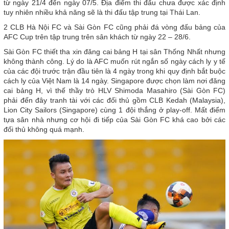
từ ngày 21/4 đến ngày 07/5. Địa điểm thi đấu chưa được xác định
tuy nhiên nhiều khả năng sẽ là thi đấu tập trung tại Thái Lan.
2 CLB Hà Nội FC và Sài Gòn FC cũng phải đá vòng đấu bảng của
AFC Cup trên tập trung trên sân khách từ ngày 22 – 28/6.
Sài Gòn FC thiết tha xin đăng cai bảng H tại sân Thống Nhất nhưng
không thành công. Lý do là AFC muốn rút ngắn số ngày cách ly y tế
của các đội trước trận đầu tiên là 4 ngày trong khi quy định bắt buộc
cách ly của Việt Nam là 14 ngày. Singapore được chọn làm nơi đăng
cai bảng H, vì thế thầy trò HLV Shimoda Masahiro (Sài Gòn FC)
phải đến đây tranh tài với các đối thủ gồm CLB Kedah (Malaysia),
Lion City Sailors (Singapore) cùng 1 đội thắng ở play-off. Mất điểm
tựa sân nhà nhưng cơ hội đi tiếp của Sài Gòn FC khá cao bởi các
đối thủ không quá mạnh.