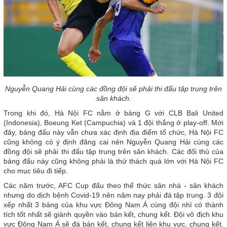
Nguyễn Quang Hải cùng các đồng đội sẽ phải thi đấu tập trung trên
sân khách.
Trong khi đó, Hà Nội FC nằm ở bảng G với CLB Bali United
(Indonesia), Boeung Ket (Campuchia) và 1 đội thắng ở play-off. Mới
đây, bảng đấu này vẫn chưa xác định địa điểm tổ chức, Hà Nội FC
cũng không có ý định đăng cai nên Nguyễn Quang Hải cùng các
đồng đội sẽ phải thi đấu tập trung trên sân khách. Các đối thủ của
bảng đấu này cũng không phải là thử thách quá lớn với Hà Nội FC
cho mục tiêu đi tiếp.
Các năm trước, AFC Cup đấu theo thể thức sân nhà - sân khách
nhưng do dịch bệnh Covid-19 nên năm nay phải đá tập trung. 3 đội
xếp nhất 3 bảng của khu vực Đông Nam Á cùng đội nhì có thành
tích tốt nhất sẽ giành quyền vào bán kết, chung kết. Đội vô địch khu
vực Đông Nam Á sẽ đá bán kết, chung kết liên khu vực, chung kết.