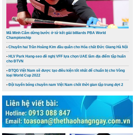
Mã Minh Cẩm dừng bước ở tứ kết giải billiards PBA World
Championship
Chuyền hai Trần Hoàng Kim đầu quân cho Hóa chất Đức Giang Hà Nội
HLV Park Hang-seo đề nghị VFF lựa chọn UAE làm địa điểm tập huấn
cho ĐTVN
ĐTQG Việt Nam sẽ được tạo điều kiện tốt nhất để chuẩn bị cho Vòng
loại World Cup 2022
Đội tuyển bóng chuyền nam Việt Nam chốt thời gian tập trung đợt 2